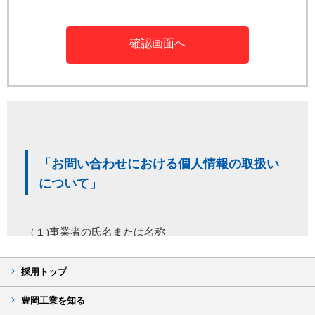
「お問い合わせにおける個人情報の取扱い
について」
（１)事業者の氏名または名称
●●●●
（２）個人情報保護管理者
採用トップ
代表取締役 ●●●●
（３）個人情報の利用目的
豊岡工業を知る