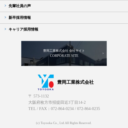
・当社事業に関してお問い合わせいただいた内容に回答
先輩社員の声
するため
・従業者管理および採用業務のため
新卒採用情報
（４）個人情報の第三者提供について
取得した個人情報は法令等による場合を除いて第三者に
キャリア採用情報
提供することはありません。
（５）個人情報の取扱いの委託について
取得した個人情報の取扱いの全部又は、一部を委託する
豊岡工業株式会社 会社サイト
ことはありません。
CORPORATE SITE
（６）開示対象個人情報の開示等および問い合わせ窓口
について
ご本人からの求めにより、当社が保有する開示対象個人
豊岡工業株式会社
情報の利用目的の通知・開示・内容の訂正・追加または
削除・利用の停止・消去および第三者への提供の停止
〒 573-1132
（「開示等」といいます。）に応じます。
大阪府枚方市招提田近3丁目14-2
開示等に応ずる窓口は、お問合せいただきました当該部
TEL / FAX：072-864-0234 / 072-864-0235
署になります。
（７）本人が容易に認識できない方法による個人情報の
(c) Toyooka Co., Ltd.All Rights Reserved.
取得